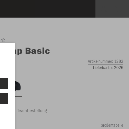
O
Cap Basic
Artikelnummer:
1282
Lieferbar bis 2026
ftrag
Teambestellung
Größentabelle