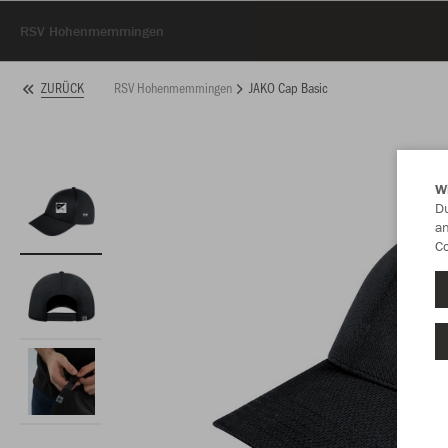
RSV Hohenmemmingen
RSV Hohenmemmingen
JAKO Cap Basic
ZURÜCK
W
Du
an
Co