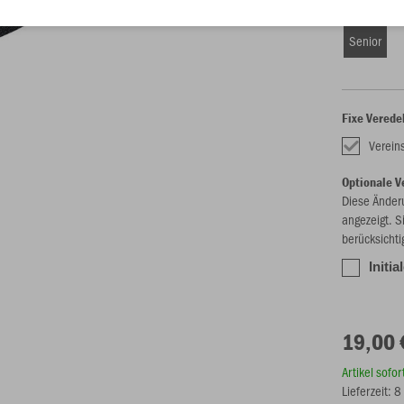
Größe (19,
Senior
Fixe Verede
Verein
Optionale V
Diese Änder
angezeigt. S
berücksichti
Initia
19,00 
Artikel sofo
Lieferzeit: 