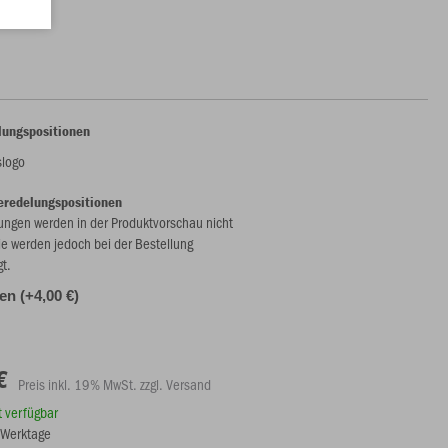
00 €)
lungspositionen
slogo
eredelungspositionen
ungen werden in der Produktvorschau nicht
ie werden jedoch bei der Bestellung
gt.
len (+4,00 €)
€
Preis inkl. 19% MwSt. zzgl. Versand
rt verfügbar
8 Werktage