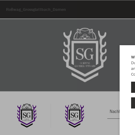
Roßwag_Grossglattbach_Damen
W
Du
an
Co
Nachhaltig