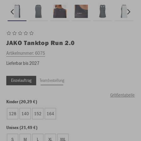
JAKO
Tanktop Run 2.0
Artikelnummer:
6075
Lieferbar bis 2027
Einzelauftrag
Teambestellung
Größentabelle
Kinder (20,29 €)
128
140
152
164
Unisex (21,49 €)
S
M
L
XL
XXL