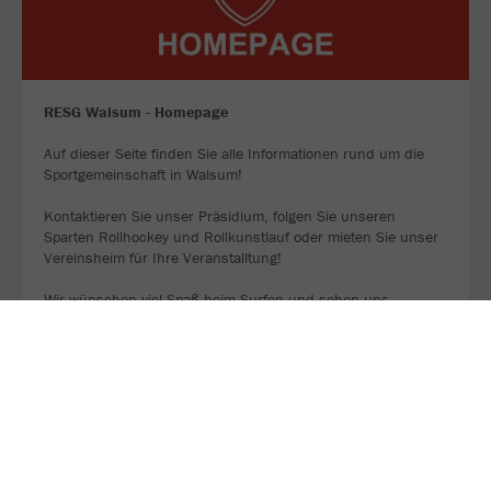
RESG Walsum - Homepage
Auf dieser Seite finden Sie alle Informationen rund um die
Sportgemeinschaft in Walsum!
Kontaktieren Sie unser Präsidium, folgen Sie unseren
Sparten Rollhockey und Rollkunstlauf oder mieten Sie unser
Vereinsheim für Ihre Veranstalltung!
Wir wünschen viel Spaß beim Surfen und sehen uns
hoffentlich demnächst bei uns in der Sporthalle Beckerloh.
JETZT FOLGEN