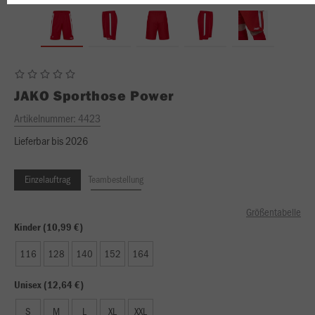
JAKO
Sporthose Power
Artikelnummer:
4423
Lieferbar bis 2026
Einzelauftrag
Teambestellung
Größentabelle
Kinder (10,99 €)
116
128
140
152
164
Unisex (12,64 €)
S
M
L
XL
XXL