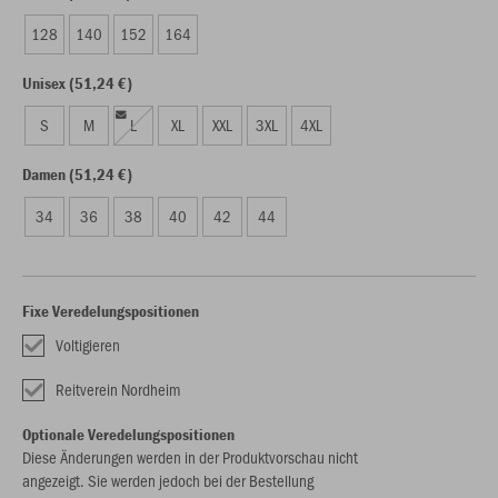
128
140
152
164
Unisex (51,24 €)
S
M
L
XL
XXL
3XL
4XL
Damen (51,24 €)
34
36
38
40
42
44
Fixe Veredelungspositionen
Voltigieren
Reitverein Nordheim
Optionale Veredelungspositionen
Diese Änderungen werden in der Produktvorschau nicht
angezeigt. Sie werden jedoch bei der Bestellung