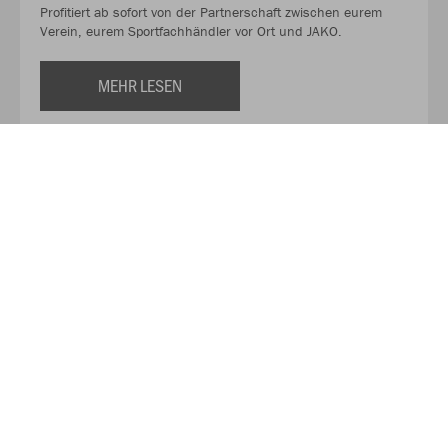
Profitiert ab sofort von der Partnerschaft zwischen eurem
Verein, eurem Sportfachhändler vor Ort und JAKO.
MEHR LESEN
Über JAKO
Aus der Garage zum führenden Teamsport-Ausrüster. Die
Erfolgsgeschichte von JAKO beginnt 1989 und dauert bis
heute an. Seit der Gründung ist es das Ziel von JAKO, der
optimale Partner für alle Teams zu sein. In Deutschland,