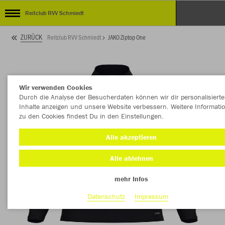
Reitclub RVV Schmiedt
ZURÜCK
Reitclub RVV Schmiedt
JAKO Ziptop One
Wir verwenden Cookies
Durch die Analyse der Besucherdaten können wir dir personalisierte
Inhalte anzeigen und unsere Website verbessern. Weitere Informati
zu den Cookies findest Du in den Einstellungen.
Alle akzeptieren
Alle ablehnen
mehr Infos
Datenschutz
Impressum