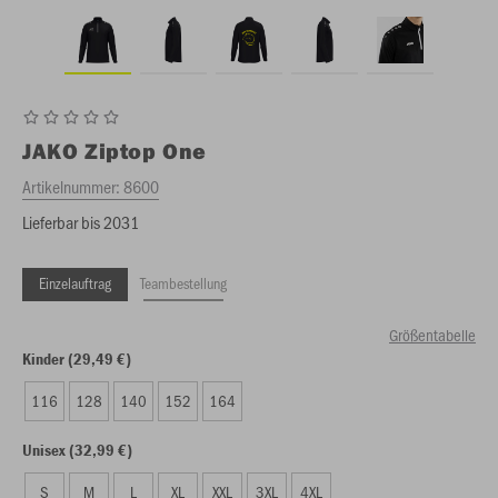
JAKO
Ziptop One
Artikelnummer:
8600
Lieferbar bis 2031
Einzelauftrag
Teambestellung
Größentabelle
Kinder (29,49 €)
116
128
140
152
164
Unisex (32,99 €)
S
M
L
XL
XXL
3XL
4XL