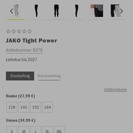
JAKO
Tight Power
Artikelnummer:
8376
Lieferbar bis 2027
Einzelauftrag
Teambestellung
Größentabelle
Kinder (27,99 €)
128
140
152
164
Unisex (34,99 €)
S
M
L
XL
XXL