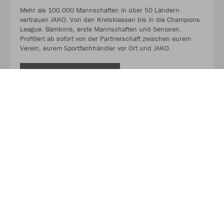
Mehr als 100.000 Mannschaften in über 50 Ländern
vertrauen JAKO. Von den Kreisklassen bis in die Champions
League. Bambinis, erste Mannschaften und Senioren.
Profitiert ab sofort von der Partnerschaft zwischen eurem
Verein, eurem Sportfachhändler vor Ort und JAKO.
MEHR LESEN
Über JAKO
Aus der Garage zum führenden Teamsport-Ausrüster. Die