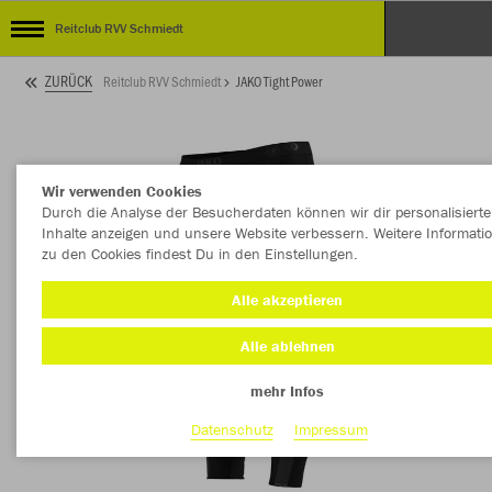
Reitclub RVV Schmiedt
ZURÜCK
Reitclub RVV Schmiedt
JAKO Tight Power
Wir verwenden Cookies
Durch die Analyse der Besucherdaten können wir dir personalisierte
Inhalte anzeigen und unsere Website verbessern. Weitere Informati
zu den Cookies findest Du in den Einstellungen.
Alle akzeptieren
Alle ablehnen
mehr Infos
Datenschutz
Impressum