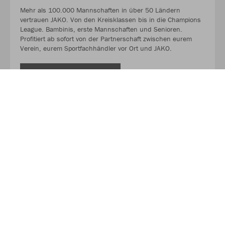
Mehr als 100.000 Mannschaften in über 50 Ländern
vertrauen JAKO. Von den Kreisklassen bis in die Champions
League. Bambinis, erste Mannschaften und Senioren.
Profitiert ab sofort von der Partnerschaft zwischen eurem
Verein, eurem Sportfachhändler vor Ort und JAKO.
MEHR LESEN
Über JAKO
Aus der Garage zum führenden Teamsport-Ausrüster. Die