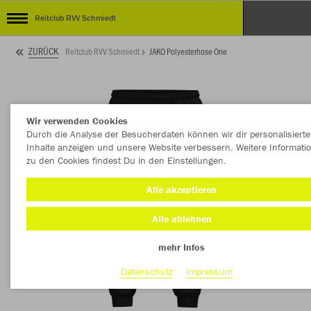
Reitclub RVV Schmiedt
ZURÜCK
Reitclub RVV Schmiedt
JAKO Polyesterhose One
Wir verwenden Cookies
Durch die Analyse der Besucherdaten können wir dir personalisierte
Inhalte anzeigen und unsere Website verbessern. Weitere Informati
zu den Cookies findest Du in den Einstellungen.
Alle akzeptieren
Alle ablehnen
mehr Infos
Datenschutz
Impressum