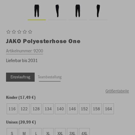
JAKO
Polyesterhose One
Artikelnummer:
9200
Lieferbar bis 2031
Einzelauftrag
Teambestellung
Größentabelle
Kinder (17,49 €)
116
122
128
134
140
146
152
158
164
Unisex (20,99 €)
S
M
L
XL
XXL
3XL
4XL