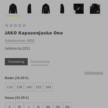
JAKO
Kapuzenjacke One
Artikelnummer:
6800
Lieferbar bis 2031
Einzelauftrag
Teambestellung
Größentabelle
Kinder (36,49 €)
116
128
140
152
164
Unisex (43,49 €)
S
M
L
XL
XXL
3XL
4XL