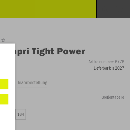
O
Capri Tight Power
Artikelnummer:
6776
Lieferbar bis 2027
ftrag
Teambestellung
Größentabelle
49 €)
0
152
164
99 €)