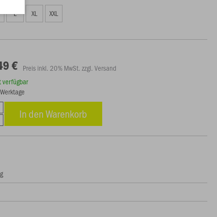
L
XL
XXL
49 €
Preis inkl. 20% MwSt. zzgl. Versand
rt verfügbar
5 Werktage
In den Warenkorb
ng