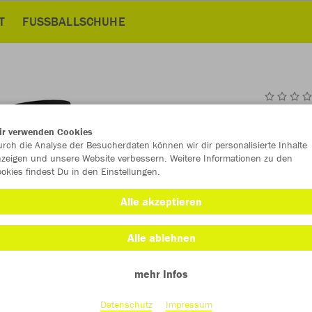
T
FUSSBALLSCHUHE
JAK
ir verwenden Cookies
rch die Analyse der Besucherdaten können wir dir personalisierte Inhalte
zeigen und unsere Website verbessern. Weitere Informationen zu den
okies findest Du in den Einstellungen.
Einzelau
Alle akzeptieren
Alle ablehnen
Kinder (24,
mehr Infos
128
14
Unisex (27,
Datenschutz
Impressum