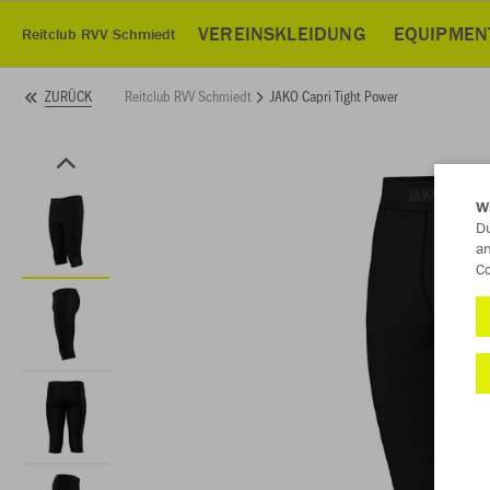
VEREINSKLEIDUNG
EQUIPMEN
Reitclub RVV Schmiedt
Reitclub RVV Schmiedt
JAKO Capri Tight Power
ZURÜCK
W
Du
an
Co