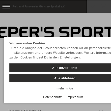
Reit- und Fahrverein Münster- Sprakel e.V.
Wir verwenden Cookies
Durch die Analyse der Besucherdaten können wir dir personalisierte
Inhalte anzeigen und unsere Website verbessern. Weitere Informati
zu den Cookies findest Du in den Einstellungen.
Herzlich Willkommen im Teamshop Reit- und
Alle akzeptieren
Fahrverein Münster- Sprakel e.V.
Alle ablehnen
mehr Infos
Nachhaltig
Farbe
Datenschutz
Impressum