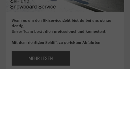
Wenn es um den Skiservice geht bist du bei uns genau
richtig.
Unser Team berät dich professionel und kompetent.
Mit dem richtigen Schliff, zu perfekten Abfahrten
MEHR LESEN