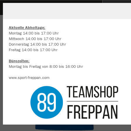
Reihener Carnevals Verein 1976 e.V.
ZURÜCK
Reihener Carnevals Verein 1976 e.V.
JAKO T-Shirt Base
Aktuelle Abholtage:
Montag 14:00 bis 17:00 Uhr
Mittwoch 14:00 bis 17:00 Uhr
Donnerstag 14:00 bis 17:00 Uhr
Freitag 14:00 bis 17:00 Uhr
Wir verwenden Cookies
Durch die Analyse der Besucherdaten können wir dir personalisierte
Bürozeiten:
Inhalte anzeigen und unsere Website verbessern. Weitere Informati
Montag bis Freitag von 8:00 bis 16:00 Uhr
zu den Cookies findest Du in den Einstellungen.
www.sport-freppan.com
Alle akzeptieren
Alle ablehnen
mehr Infos
Datenschutz
Impressum