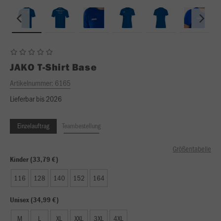
JAKO
T-Shirt Base
Artikelnummer:
6165
Lieferbar bis 2026
Einzelauftrag
Teambestellung
Größentabelle
Kinder (33,79 €)
116
128
140
152
164
Unisex (34,99 €)
M
L
XL
XXL
3XL
4XL