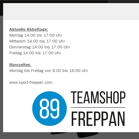
Reihener Carnevals Verein 1976 e.V.
ZURÜCK
Reihener Carnevals Verein 1976 e.V.
JAKO Capri Tight Power
Aktuelle Abholtage:
Montag 14:00 bis 17:00 Uhr
Mittwoch 14:00 bis 17:00 Uhr
Donnerstag 14:00 bis 17:00 Uhr
Freitag 14:00 bis 17:00 Uhr
Wir verwenden Cookies
Durch die Analyse der Besucherdaten können wir dir personalisierte
Bürozeiten:
Inhalte anzeigen und unsere Website verbessern. Weitere Informati
Montag bis Freitag von 8:00 bis 16:00 Uhr
zu den Cookies findest Du in den Einstellungen.
www.sport-freppan.com
Alle akzeptieren
Alle ablehnen
mehr Infos
Datenschutz
Impressum