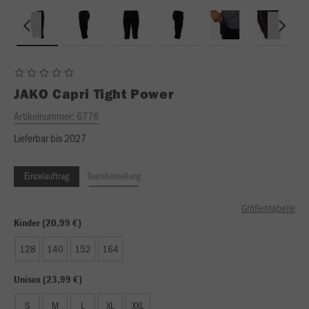
JAKO
Capri Tight Power
Artikelnummer:
6776
Lieferbar bis 2027
Einzelauftrag
Teambestellung
Größentabelle
Kinder (20,99 €)
128
140
152
164
Unisex (23,99 €)
S
M
L
XL
XXL