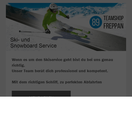
Wenn es um den Skiservice geht bist du bei uns genau
richtig.
Unser Team berät dich professionel und kompetent.
Mit dem richtigen Schliff, zu perfekten Abfahrten
MEHR LESEN