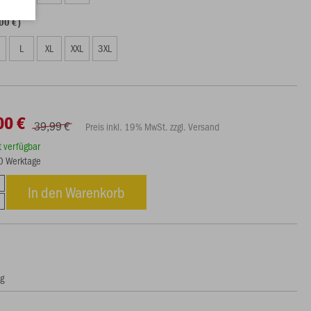
00 €)
L
XL
XXL
3XL
00 €
39,99 €
Preis inkl. 19% MwSt. zzgl. Versand
rt verfügbar
10 Werktage
In den Warenkorb
ng