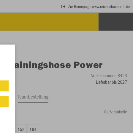
Zur Homepage: www.reichenbacher-fc.de
O
Trainingshose Power
Artikelnummer:
8423
Lieferbar bis 2027
ftrag
Teambestellung
Größentabelle
00 €)
8
140
152
164