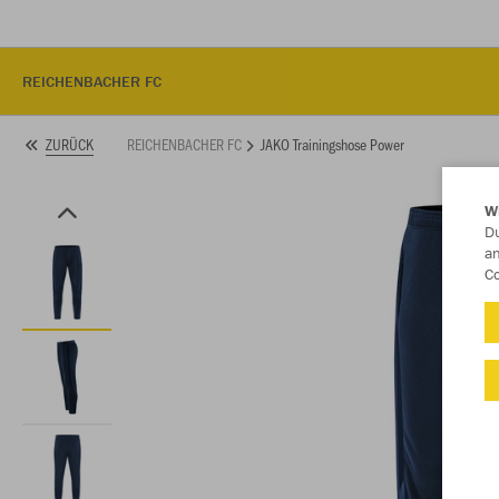
REICHENBACHER FC
REICHENBACHER FC
JAKO Trainingshose Power
ZURÜCK
W
Du
an
Co