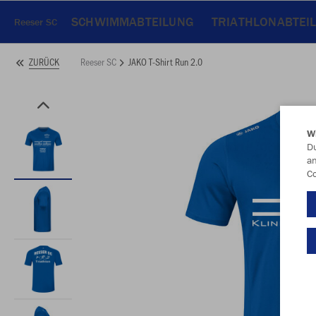
SCHWIMMABTEILUNG
TRIATHLONABTEI
Reeser SC
Reeser SC
JAKO T-Shirt Run 2.0
ZURÜCK
W
Du
an
Co