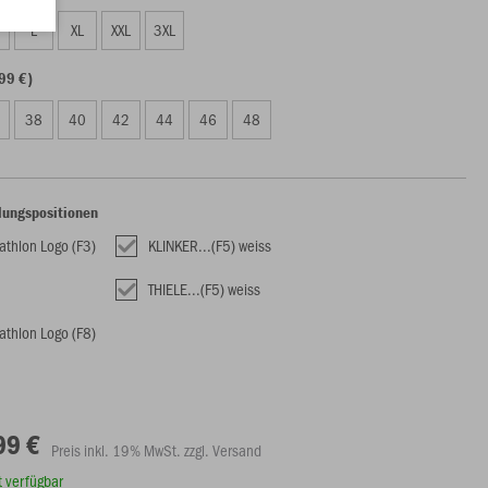
L
XL
XXL
3XL
99 €)
38
40
42
44
46
48
lungspositionen
athlon Logo (F3)
KLINKER...(F5) weiss
THIELE...(F5) weiss
athlon Logo (F8)
99 €
Preis inkl. 19% MwSt. zzgl. Versand
rt verfügbar