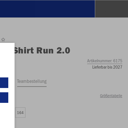
O
T-Shirt Run 2.0
Artikelnummer:
6175
Lieferbar bis 2027
ftrag
Teambestellung
Größentabelle
99 €)
0
152
164
99 €)