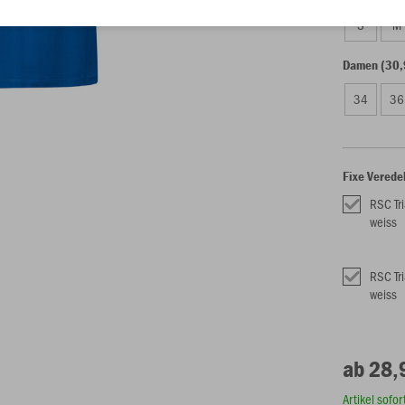
S
M
Damen (30,
34
36
Fixe Verede
RSC Tri
weiss
RSC Tri
weiss
ab 28,
Artikel sofo