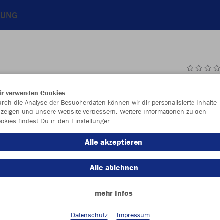
LUNG
JAK
ir verwenden Cookies
rch die Analyse der Besucherdaten können wir dir personalisierte Inhalte
zeigen und unsere Website verbessern. Weitere Informationen zu den
okies findest Du in den Einstellungen.
Einzelau
Alle akzeptieren
Alle ablehnen
Kinder (28,
mehr Infos
128
14
Unisex (30,
Datenschutz
Impressum