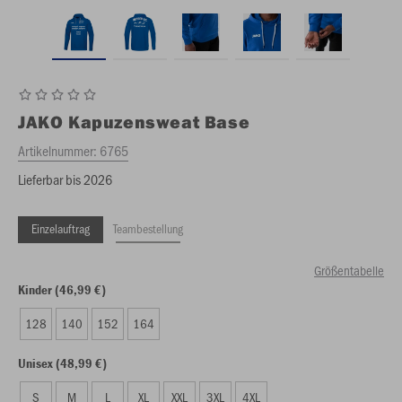
JAKO
Kapuzensweat Base
Artikelnummer:
6765
Lieferbar bis 2026
Einzelauftrag
Teambestellung
Größentabelle
Kinder (46,99 €)
128
140
152
164
Unisex (48,99 €)
S
M
L
XL
XXL
3XL
4XL