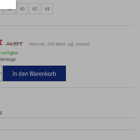
38
40
42
44
€
44,99 €
Preis inkl. 19% MwSt. zzgl. Versand
rt verfügbar
3 Werktage
In den Warenkorb
ng