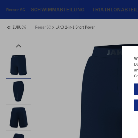
SCHWIMMABTEILUNG
TRIATHLONABTEI
Reeser SC
Reeser SC
JAKO 2-in-1 Short Power
ZURÜCK
W
Du
an
Co