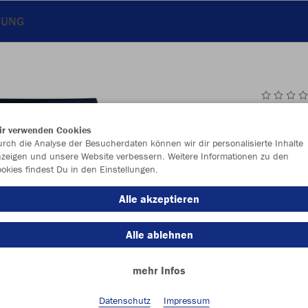
LUNG
JAK
ir verwenden Cookies
rch die Analyse der Besucherdaten können wir dir personalisierte Inhalte
zeigen und unsere Website verbessern. Weitere Informationen zu den
okies findest Du in den Einstellungen.
Einzelau
Alle akzeptieren
Alle ablehnen
Unisex (30,
mehr Infos
S
M
Damen (30,
Datenschutz
Impressum