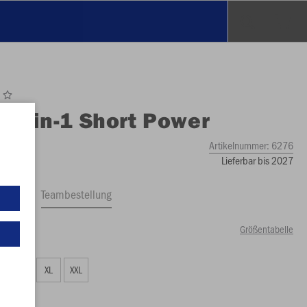
O
2-in-1 Short Power
Artikelnummer:
6276
Lieferbar bis 2027
ftrag
Teambestellung
Größentabelle
99 €)
L
XL
XXL
99 €)