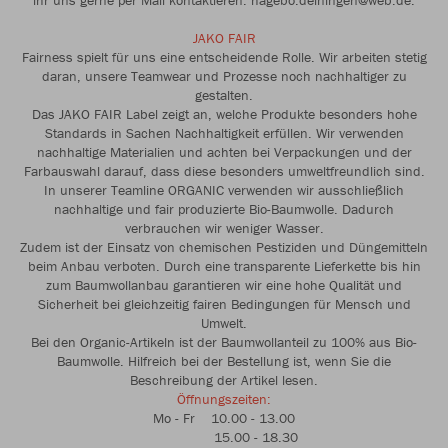
ihr uns gerne per Mail kontaktieren: hagebo.deiningen@web.de.
JAKO FAIR
Fairness spielt für uns eine entscheidende Rolle. Wir arbeiten stetig
daran, unsere Teamwear und Prozesse noch nachhaltiger zu
gestalten.
Das JAKO FAIR Label zeigt an, welche Produkte besonders hohe
Standards in Sachen Nachhaltigkeit erfüllen. Wir verwenden
nachhaltige Materialien und achten bei Verpackungen und der
Farbauswahl darauf, dass diese besonders umweltfreundlich sind.
In unserer Teamline ORGANIC verwenden wir ausschließlich
nachhaltige und fair produzierte Bio-Baumwolle. Dadurch
verbrauchen wir weniger Wasser.
Zudem ist der Einsatz von chemischen Pestiziden und Düngemitteln
beim Anbau verboten. Durch eine transparente Lieferkette bis hin
zum Baumwollanbau garantieren wir eine hohe Qualität und
Sicherheit bei gleichzeitig fairen Bedingungen für Mensch und
Umwelt.
Bei den Organic-Artikeln ist der Baumwollanteil zu 100% aus Bio-
Baumwolle. Hilfreich bei der Bestellung ist, wenn Sie die
Beschreibung der Artikel lesen.
Öffnungszeiten:
Mo - Fr 10.00 - 13.00
15.00 - 18.30