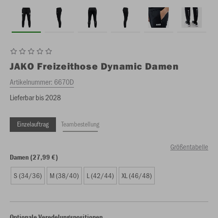
JAKO
Freizeithose Dynamic Damen
Artikelnummer:
6670D
Lieferbar bis 2028
Einzelauftrag
Teambestellung
Größentabelle
Damen (27,99 €)
S (34/36)
M (38/40)
L (42/44)
XL (46/48)
Optionale Veredelungspositionen