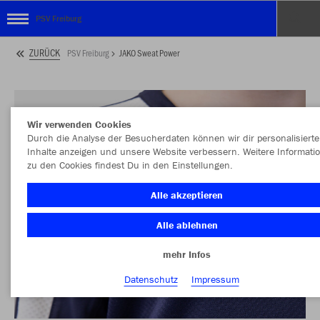
PSV Freiburg
ZURÜCK
PSV Freiburg
JAKO Sweat Power
Wir verwenden Cookies
Durch die Analyse der Besucherdaten können wir dir personalisierte
Inhalte anzeigen und unsere Website verbessern. Weitere Informati
zu den Cookies findest Du in den Einstellungen.
Alle akzeptieren
Alle ablehnen
mehr Infos
Datenschutz
Impressum