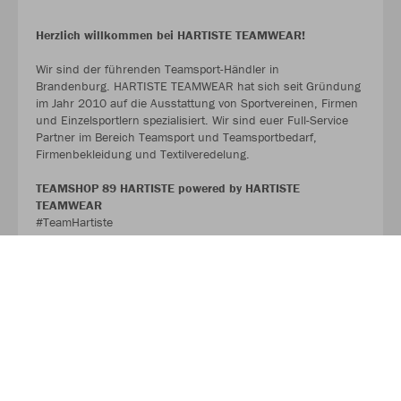
Herzlich willkommen bei HARTISTE TEAMWEAR!
Wir sind der führenden Teamsport-Händler in
Brandenburg. HARTISTE TEAMWEAR hat sich seit Gründung
im Jahr 2010 auf die Ausstattung von Sportvereinen, Firmen
und Einzelsportlern spezialisiert. Wir sind euer Full-Service
Partner im Bereich Teamsport und Teamsportbedarf,
Firmenbekleidung und Textilveredelung.
TEAMSHOP 89 HARTISTE powered by HARTISTE
TEAMWEAR
#TeamHartiste
ÜBER UNS