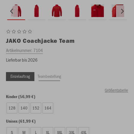
JAKO
Coachjacke Team
Artikelnummer:
7104
Lieferbar bis 2026
Einzelauftrag
Teambestellung
Größentabelle
Kinder (56,99 €)
128
140
152
164
Unisex (61,99 €)
S
M
L
XL
XXL
3XL
4XL