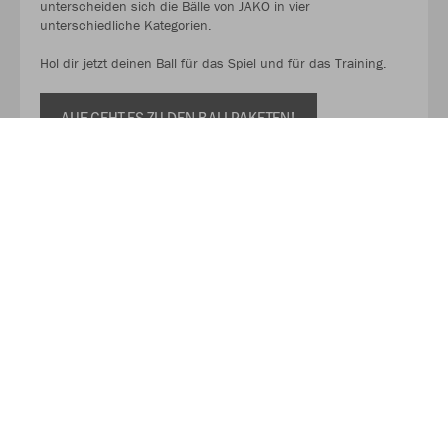
unterscheiden sich die Bälle von JAKO in vier
unterschiedliche Kategorien.
Hol dir jetzt deinen Ball für das Spiel und für das Training.
AUF GEHT ES ZU DEN BALLPAKETEN!
Kaufe Deinen Geschenkgutschein zum Verschenken!
Mit unserem Gutschein schenkst du Flexibilität, Qualität und
eine große Auswahl. So kann der oder die Beschenkte selbst