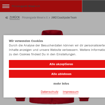
Prinzengarde Wesel e.V.
ZURÜCK
Prinzengarde Wesel e.V.
JAKO Coachjacke Team
Wir verwenden Cookies
Durch die Analyse der Besucherdaten können wir dir personalisierte
Inhalte anzeigen und unsere Website verbessern. Weitere Informati
zu den Cookies findest Du in den Einstellungen.
Alle akzeptieren
Alle ablehnen
mehr Infos
Datenschutz
Impressum