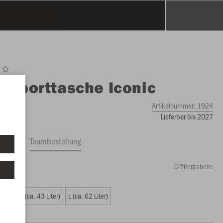
O
Sporttasche Iconic
Artikelnummer:
1924
Lieferbar bis 2027
ftrag
Teambestellung
Größentabelle
iter)
M (ca. 43 Liter)
L (ca. 62 Liter)