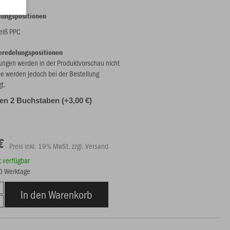
lungspositionen
eiß PPC
eredelungspositionen
ungen werden in der Produktvorschau nicht
ie werden jedoch bei der Bestellung
gt.
alen 2 Buchstaben (+3,00 €)
€
Preis inkl. 19% MwSt. zzgl. Versand
rt verfügbar
10 Werktage
In den Warenkorb