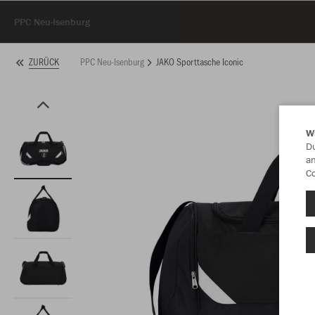
PPC Neu-Isenburg
PPC Neu-Isenburg
JAKO Sporttasche Iconic
ZURÜCK
W
Du
an
Co