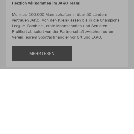
Herzlich willkommen im JAKO Team!
Mehr als 100.000 Mannschaften in über 50 Ländern
vertrauen JAKO. Von den Kreisklassen bis in die Champions
League. Bambinis, erste Mannschaften und Senioren.
Profitiert ab sofort von der Partnerschaft zwischen eurem
Verein, eurem Sportfachhändler vor Ort und JAKO.
MEHR LESEN
Über JAKO