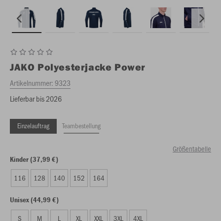
JAKO
Polyesterjacke Power
Artikelnummer:
9323
Lieferbar bis 2026
Einzelauftrag
Teambestellung
Größentabelle
Kinder (37,99 €)
116
128
140
152
164
Unisex (44,99 €)
S
M
L
XL
XXL
3XL
4XL