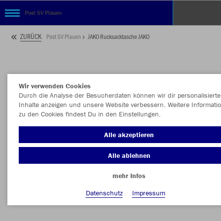
Post SV Plauen
ZURÜCK
Post SV Plauen
JAKO Rucksacktasche JAKO
Wir verwenden Cookies
Durch die Analyse der Besucherdaten können wir dir personalisierte
Inhalte anzeigen und unsere Website verbessern. Weitere Informati
zu den Cookies findest Du in den Einstellungen.
Alle akzeptieren
Alle ablehnen
mehr Infos
Datenschutz
Impressum