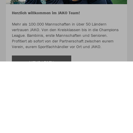
Herzlich willkommen im JAKO Team!
Mehr als 100.000 Mannschaften in über 50 Ländern
vertrauen JAKO. Von den Kreisklassen bis in die Champions
League. Bambinis, erste Mannschaften und Senioren.
Profitiert ab sofort von der Partnerschaft zwischen eurem
Verein, eurem Sportfachhändler vor Ort und JAKO.
MEHR LESEN