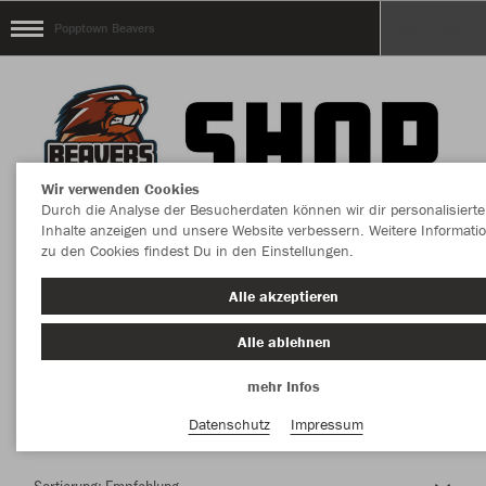
Popptown Beavers
Wir verwenden Cookies
Durch die Analyse der Besucherdaten können wir dir personalisierte
Inhalte anzeigen und unsere Website verbessern. Weitere Informati
zu den Cookies findest Du in den Einstellungen.
Herzlich Willkommen im Teamshop Popptown
Alle akzeptieren
Beavers
Alle ablehnen
mehr Infos
Nachhaltig
Farbe
Datenschutz
Impressum