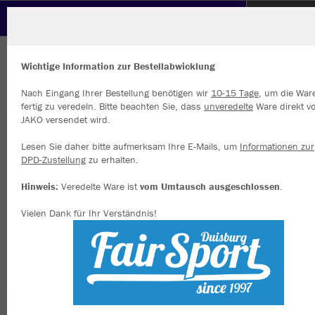
Polizeisportverein Neuss
Polizeisportverein
ZURÜCK
JAKO Schienbeinschoner Performance Classic
Wichtige Information zur Bestellabwicklung
Neuss
Nach Eingang Ihrer Bestellung benötigen wir
10-15 Tage
, um die War
fertig zu veredeln. Bitte beachten Sie, dass
unveredelte
Ware direkt v
JAKO versendet wird.
Wir verwenden Cookies
Durch die Analyse der Besucherdaten können wir dir personalisierte
Lesen Sie daher bitte aufmerksam Ihre E-Mails, um
Informationen zur
Inhalte anzeigen und unsere Website verbessern. Weitere Informati
DPD-Zustellung
zu erhalten.
zu den Cookies findest Du in den Einstellungen.
Hinweis:
Veredelte Ware ist
vom Umtausch ausgeschlossen
.
Alle akzeptieren
Vielen Dank für Ihr Verständnis!
Alle ablehnen
mehr Infos
Datenschutz
Impressum