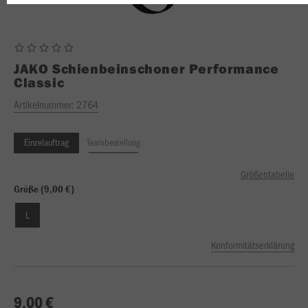
JAKO
Schienbeinschoner Performance
Classic
Artikelnummer:
2764
Einzelauftrag
Teambestellung
Größentabelle
Größe (9,00 €)
L
Konformitätserklärung
9,00 €