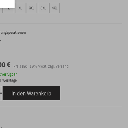
L
XL
XXL
3XL
4XL
lungspositionen
en
00 €
Preis inkl. 19% MwSt. zzgl. Versand
rt verfügbar
14 Werktage
In den Warenkorb