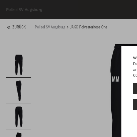
Polizei SV Augsburg
Polizei SV Augsburg
JAKO Polyesterhose One
ZURÜCK
W
Du
an
Co