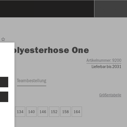
O
Polyesterhose One
Artikelnummer:
9200
Lieferbar bis 2031
ftrag
Teambestellung
Größentabelle
00 €)
2
128
134
140
146
152
158
164
00 €)