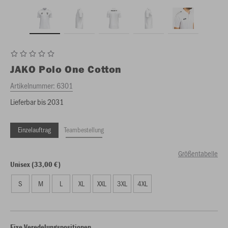
JAKO
Polo One Cotton
Artikelnummer:
6301
Lieferbar bis 2031
Einzelauftrag
Teambestellung
Größentabelle
Unisex (33,00 €)
S
M
L
XL
XXL
3XL
4XL
Fixe Veredelungspositionen