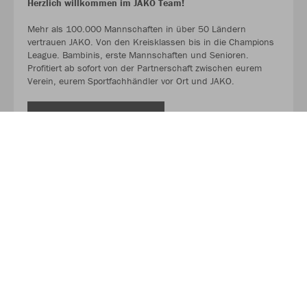
Herzlich willkommen im JAKO Team!
Mehr als 100.000 Mannschaften in über 50 Ländern
vertrauen JAKO. Von den Kreisklassen bis in die Champions
League. Bambinis, erste Mannschaften und Senioren.
Profitiert ab sofort von der Partnerschaft zwischen eurem
Verein, eurem Sportfachhändler vor Ort und JAKO.
MEHR LESEN
Über JAKO