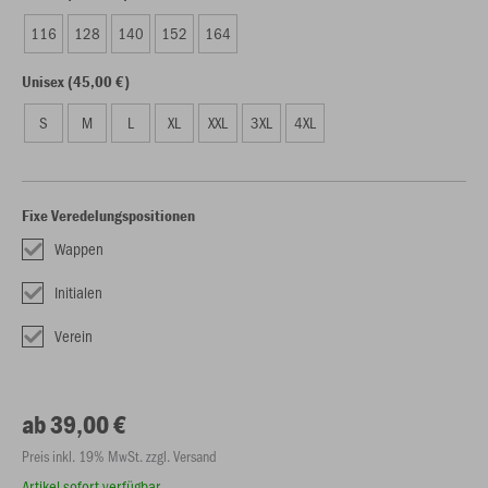
116
128
140
152
164
Unisex (45,00 €)
S
M
L
XL
XXL
3XL
4XL
Fixe Veredelungspositionen
Wappen
Initialen
Verein
ab 39,00 €
Preis inkl. 19% MwSt. zzgl. Versand
Artikel sofort verfügbar