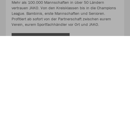
Mehr als 100.000 Mannschaften in über 50 Ländern
vertrauen JAKO. Von den Kreisklassen bis in die Champions
League. Bambinis, erste Mannschaften und Senioren.
Profitiert ab sofort von der Partnerschaft zwischen eurem
Verein, eurem Sportfachhändler vor Ort und JAKO.
MEHR LESEN
Über JAKO
Aus der Garage zum führenden Teamsport-Ausrüster. Die