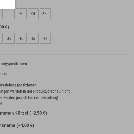
00 €)
L
XL
XXL
3XL
00 €)
38
40
42
44
lungspositionen
slogo
eredelungspositionen
ungen werden in der Produktvorschau nicht
ie werden jedoch bei der Bestellung
gt.
ummer/Kürzel (+2,50 €)
nsname (+4,00 €)