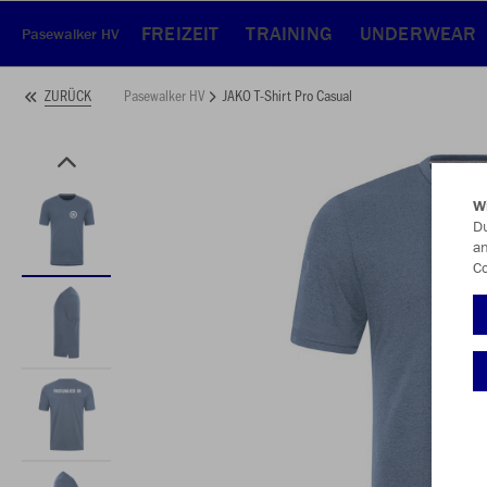
FREIZEIT
TRAINING
UNDERWEAR
Pasewalker HV
Pasewalker HV
JAKO T-Shirt Pro Casual
ZURÜCK
W
Du
an
Co