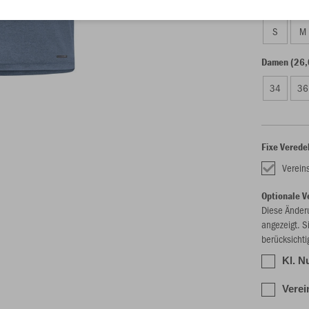
Unisex (26,
S
M
Damen (26,
34
36
Fixe Verede
Verein
Optionale V
Diese Änder
angezeigt. S
berücksichti
Kl. N
Verei