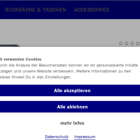
RUCKSÄCKE & TASCHEN
ACCESSOIRES
JAK
ir verwenden Cookies
rch die Analyse der Besucherdaten können wir dir personalisierte Inhalte
smokey blu
zeigen und unsere Website verbessern. Weitere Informationen zu den
okies findest Du in den Einstellungen.
Alle akzeptieren
Alle ablehnen
Einzelau
mehr Infos
Datenschutz
Impressum