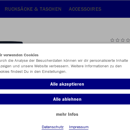
RUCKSÄCKE & TASCHEN
ACCESSOIRES
JAK
ir verwenden Cookies
rch die Analyse der Besucherdaten können wir dir personalisierte Inhalte
zeigen und unsere Website verbessern. Weitere Informationen zu den
okies findest Du in den Einstellungen.
Einzelau
Alle akzeptieren
Alle ablehnen
Kinder (32,
mehr Infos
128
14
Unisex (35,
Datenschutz
Impressum