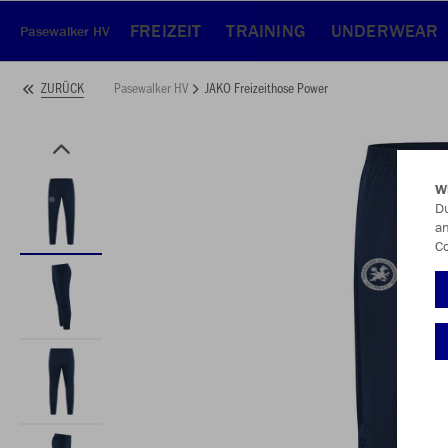
FREIZEIT
TRAINING
UNDERWEAR
Pasewalker HV
Pasewalker HV
JAKO Freizeithose Power
ZURÜCK
W
Du
an
Co