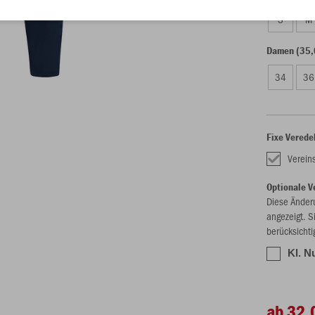
S
M
Damen (35,
34
36
Fixe Verede
Verein
Optionale V
Diese Änder
angezeigt. S
berücksichti
Kl. N
ab 32,