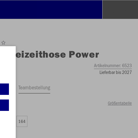
O
Freizeithose Power
Artikelnummer:
6523
Lieferbar bis 2027
ftrag
Teambestellung
Größentabelle
00 €)
0
152
164
00 €)