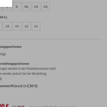
L
XL
XXL
3XL
4XL
00 €)
38
40
42
44
lungspositionen
slogo
eredelungspositionen
ungen werden in der Produktvorschau nicht
ie werden jedoch bei der Bestellung
gt.
ummer/Kürzel (+2,50 €)
00 €
44,99 €