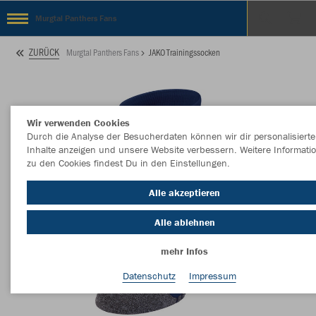
Murgtal Panthers Fans
ZURÜCK
Murgtal Panthers Fans
JAKO Trainingssocken
Wir verwenden Cookies
Durch die Analyse der Besucherdaten können wir dir personalisierte
Inhalte anzeigen und unsere Website verbessern. Weitere Informati
zu den Cookies findest Du in den Einstellungen.
Alle akzeptieren
Alle ablehnen
mehr Infos
Datenschutz
Impressum