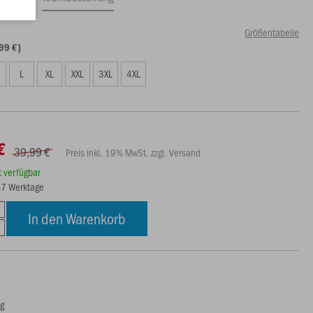
Größentabelle
99 €)
L
XL
XXL
3XL
4XL
€
39,99 €
Preis inkl. 19% MwSt. zzgl. Versand
rt verfügbar
5-7 Werktage
In den Warenkorb
ng