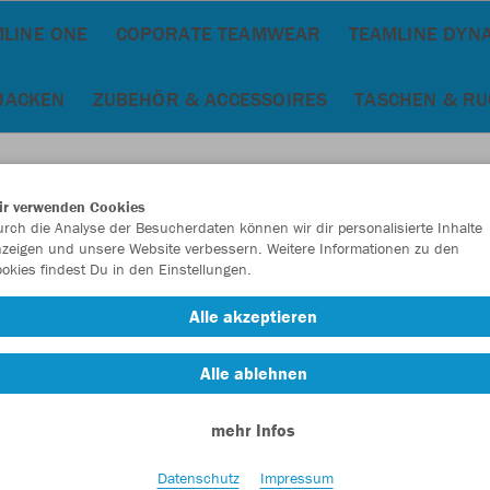
LINE ONE
COPORATE TEAMWEAR
TEAMLINE DYN
JACKEN
ZUBEHÖR & ACCESSOIRES
TASCHEN & R
ir verwenden Cookies
rch die Analyse der Besucherdaten können wir dir personalisierte Inhalte
JAK
zeigen und unsere Website verbessern. Weitere Informationen zu den
okies findest Du in den Einstellungen.
weiß/soft gr
Alle akzeptieren
Alle ablehnen
mehr Infos
Datenschutz
Impressum
Einzelau