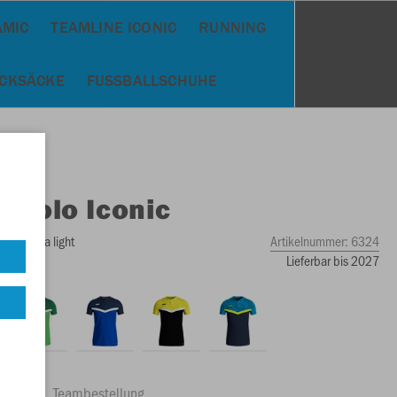
AMIC
TEAMLINE ICONIC
RUNNING
UCKSÄCKE
FUSSBALLSCHUHE
O
Polo Iconic
ey/anthra light
Artikelnummer:
6324
Lieferbar bis 2027
ftrag
Teambestellung