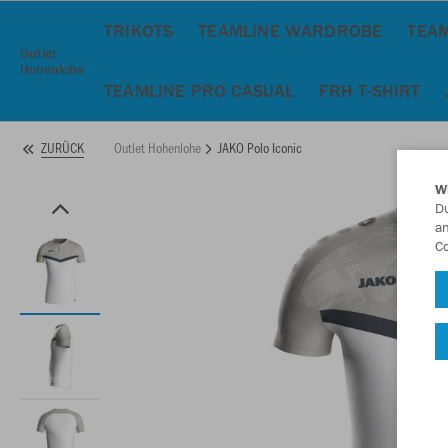
TRIKOTS
TEAMLINE WARDROBE
TEAM
Outlet
Hohenlohe
TEAMLINE PRO CASUAL
FRH T-SHIRT
Outlet Hohenlohe
JAKO Polo Iconic
ZURÜCK
W
Du
an
Co