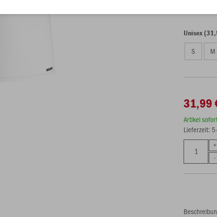
Unisex (31,
S
M
31,99 
Artikel sofo
Lieferzeit: 
Beschreibu