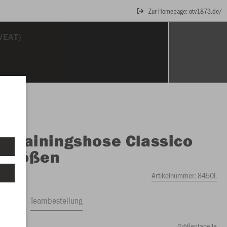
Zur Homepage: otv1873.de/
WEAT)
O
Trainingshose Classico
ggrößen
Artikelnummer:
8450L
ftrag
Teambestellung
Größentabelle