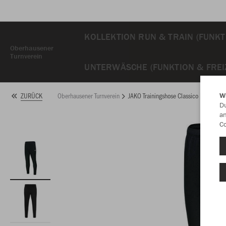
KOLLEKTION RUN & TRAIN (FUNKT
Oberhausener
Turnverein
UNTERWÄSCHE (FUNKTION & FREIZ
Oberhausener Turnverein
JAKO Trainingshose Classico Langgröß
ZURÜCK
W
Du
an
Co