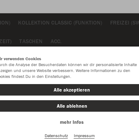
ION)
KOLLEKTION CLASSIC (FUNKTION)
FREIZEI (S
EIT)
TASCHEN
ACC.
en
ir verwenden Cookies
rch die Analyse der Besucherdaten können wir dir personalisierte Inhalte
zeigen und unsere Website verbessern. Weitere Informationen zu den
okies findest Du in den Einstellungen.
JAK
Alle akzeptieren
Lan
Alle ablehnen
Einzelau
mehr Infos
Datenschutz
Impressum