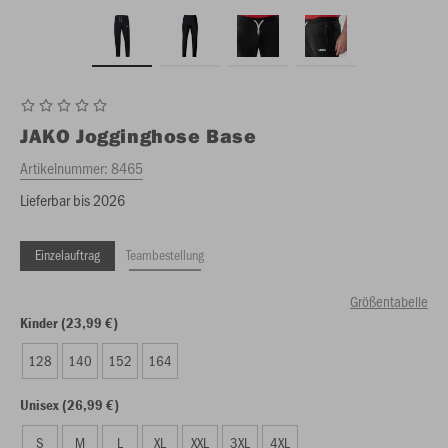
JAKO
Jogginghose Base
Artikelnummer:
8465
Lieferbar bis 2026
Einzelauftrag
Teambestellung
Größentabelle
Kinder (23,99 €)
128
140
152
164
Unisex (26,99 €)
S
M
L
XL
XXL
3XL
4XL