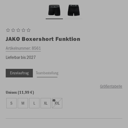
JAKO
Boxershort Funktion
Artikelnummer:
8561
Lieferbar bis 2027
Einzelauftrag
Teambestellung
Größentabelle
Unisex (11,99 €)
S
M
L
XL
XXL