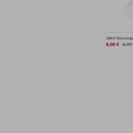
JAKO Runnings
6,00 €
8,99