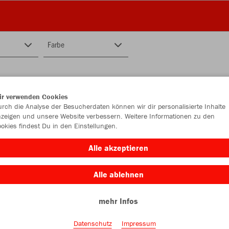
Farbe
ir verwenden Cookies
rch die Analyse der Besucherdaten können wir dir personalisierte Inhalte
zeigen und unsere Website verbessern. Weitere Informationen zu den
okies findest Du in den Einstellungen.
Alle akzeptieren
Alle ablehnen
mehr Infos
Datenschutz
Impressum