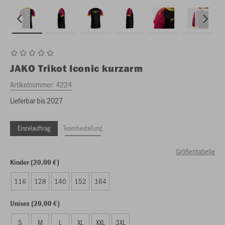
JAKO
Trikot Iconic kurzarm
Artikelnummer:
4224
Lieferbar bis 2027
Einzelauftrag
Teambestellung
Größentabelle
Kinder (20,00 €)
116
128
140
152
164
Unisex (20,00 €)
S
M
L
XL
XXL
3XL