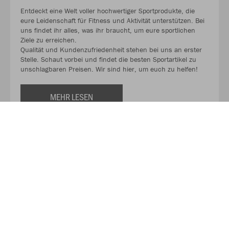
Entdeckt eine Welt voller hochwertiger Sportprodukte, die
eure Leidenschaft für Fitness und Aktivität unterstützen. Bei
uns findet ihr alles, was ihr braucht, um eure sportlichen
Ziele zu erreichen.
Qualität und Kundenzufriedenheit stehen bei uns an erster
Stelle. Schaut vorbei und findet die besten Sportartikel zu
unschlagbaren Preisen. Wir sind hier, um euch zu helfen!
MEHR LESEN
Über INTERSPORT SCHOELL