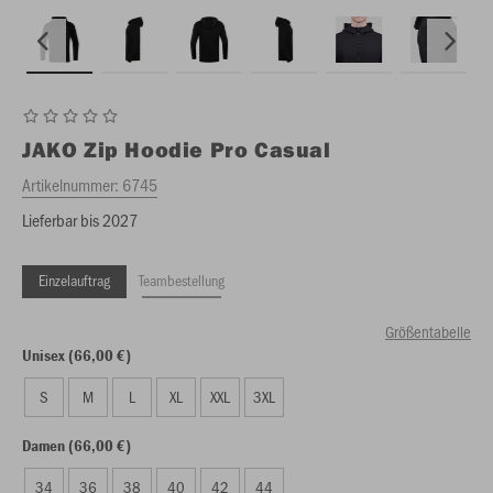
JAKO
Zip Hoodie Pro Casual
Artikelnummer:
6745
Lieferbar bis 2027
Einzelauftrag
Teambestellung
Größentabelle
Unisex (66,00 €)
S
M
L
XL
XXL
3XL
Damen (66,00 €)
34
36
38
40
42
44