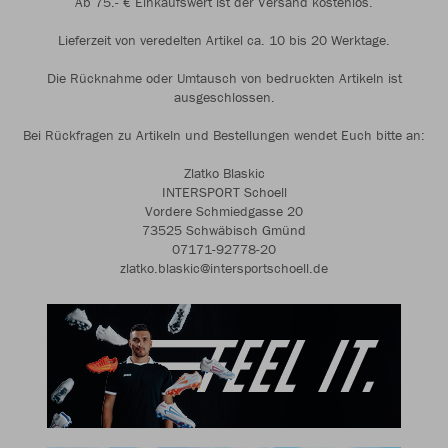
Ab 75.- € Einkaufswert ist der Versand kostenlos.
Lieferzeit von veredelten Artikel ca. 10 bis 20 Werktage.
Die Rücknahme oder Umtausch von bedruckten Artikeln ist
ausgeschlossen.
Bei Rückfragen zu Artikeln und Bestellungen wendet Euch bitte an:
Zlatko Blaskic
INTERSPORT Schoell
Vordere Schmiedgasse 20
73525 Schwäbisch Gmünd
07171-92778-20
zlatko.blaskic@intersportschoell.de