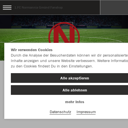
1.FC Normannia Gmünd Fanshop
Wir verwenden Cookies
Durch die Analyse der Besucherdaten können wir dir personalisierte
Inhalte anzeigen und unsere Website verbessern. Weitere Informati
zu den Cookies findest Du in den Einstellungen.
Herzlich Willkommen im Fanshop des 1.FC
Alle akzeptieren
Normannia Gmünd
Alle ablehnen
mehr Infos
Nachhaltig
Farbe
Datenschutz
Impressum