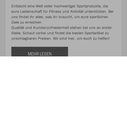
Entdeckt eine Welt voller hochwertiger Sportprodukte, die
eure Leidenschaft für Fitness und Aktivität unterstützen. Bei
uns findet ihr alles, was ihr braucht, um eure sportlichen
Ziele zu erreichen.
Qualität und Kundenzufriedenheit stehen bei uns an erster
Stelle. Schaut vorbei und findet die besten Sportartikel zu
unschlagbaren Preisen. Wir sind hier, um euch zu helfen!
MEHR LESEN
Über INTERSPORT SCHOELL