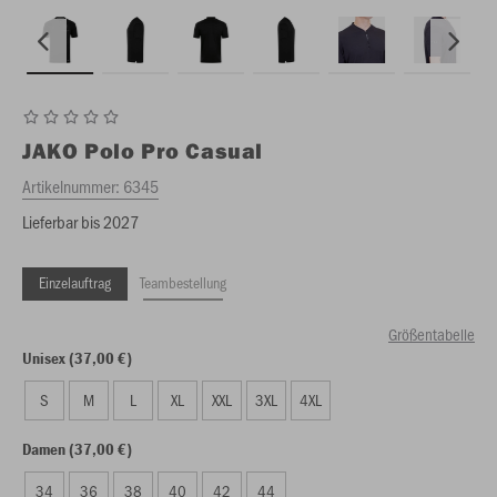
JAKO
Polo Pro Casual
Artikelnummer:
6345
Lieferbar bis 2027
Einzelauftrag
Teambestellung
Größentabelle
Unisex (37,00 €)
S
M
L
XL
XXL
3XL
4XL
Damen (37,00 €)
34
36
38
40
42
44