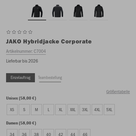
JAKO
Hybridjacke Corporate
Artikelnummer:
C7004
Lieferbar bis 2026
Einzelauftrag
Teambestellung
Größentabelle
Unisex (58,00 €)
XS
S
M
L
XL
XXL
3XL
4XL
5XL
Damen (58,00 €)
34
36
38
40
42
44
46