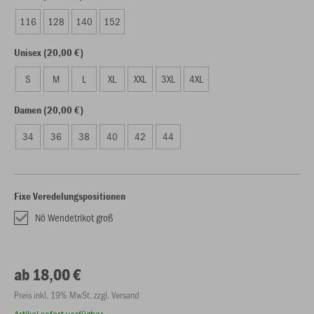
116
128
140
152
Unisex (20,00 €)
S
M
L
XL
XXL
3XL
4XL
Damen (20,00 €)
34
36
38
40
42
44
Fixe Veredelungspositionen
Nö Wendetrikot groß
ab 18,00 €
Preis inkl. 19% MwSt. zzgl. Versand