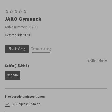
JAKO
Gymsack
Artikelnummer:
C1700
Lieferbar bis 2026
Einzelauftrag
Teambestellung
Größentabelle
Größe (15,99 €)
One Size
Fixe Veredelungspositionen
NCC Splash Logo 4c