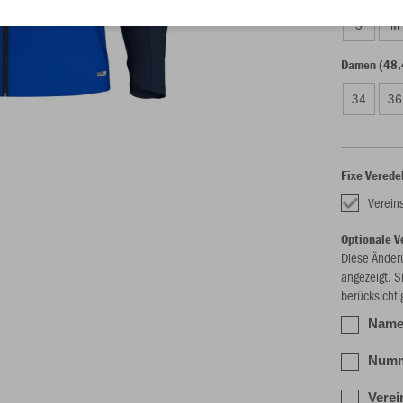
S
M
Damen (48,
34
36
Fixe Verede
Verei
Optionale V
Diese Änder
angezeigt. S
berücksichti
Name 
Numme
Verei