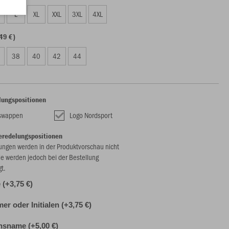
L
XL
XXL
3XL
4XL
49 €)
38
40
42
44
lungspositionen
nswappen
Logo Nordsport
eredelungspositionen
ungen werden in der Produktvorschau nicht
ie werden jedoch bei der Bestellung
gt.
(+3,75 €)
r oder Initialen (+3,75 €)
nsname (+5,00 €)