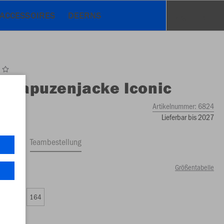
ACCESSOIRES
DEERNS
O
Kapuzenjacke Iconic
Artikelnummer:
6824
Lieferbar bis 2027
ftrag
Teambestellung
Größentabelle
49 €)
0
152
164
49 €)