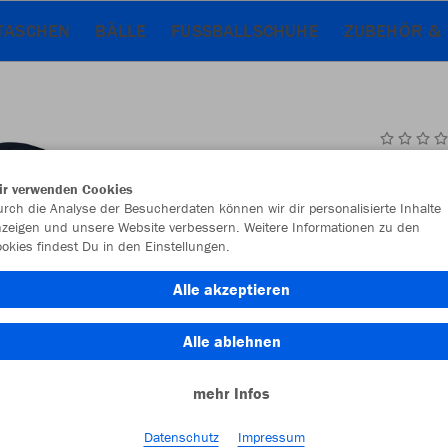
TASCHEN
BÄLLE
FUSSBALLSCHUHE
ZUBEHÖR & 
JAK
ir verwenden Cookies
rch die Analyse der Besucherdaten können wir dir personalisierte Inhalte
zeigen und unsere Website verbessern. Weitere Informationen zu den
okies findest Du in den Einstellungen.
Einzelau
Alle akzeptieren
Alle ablehnen
Kinder (41,
mehr Infos
128
14
Unisex (48,
Datenschutz
Impressum