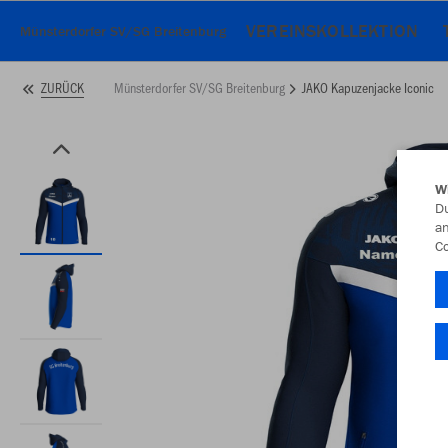
VEREINSKOLLEKTION
Münsterdorfer SV/SG Breitenburg
Münsterdorfer SV/SG Breitenburg
JAKO Kapuzenjacke Iconic
ZURÜCK
W
Du
an
Co