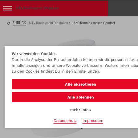
MTV Rheinwacht Dinslaken
ZURÜCK
MTV Rheinwacht Dinslaken
JAKO Runningsocken Comfort
Wir verwenden Cookies
Durch die Analyse der Besucherdaten können wir dir personalisierte
Inhalte anzeigen und unsere Website verbessern. Weitere Informati
zu den Cookies findest Du in den Einstellungen.
Alle akzeptieren
Alle ablehnen
mehr Infos
Datenschutz
Impressum