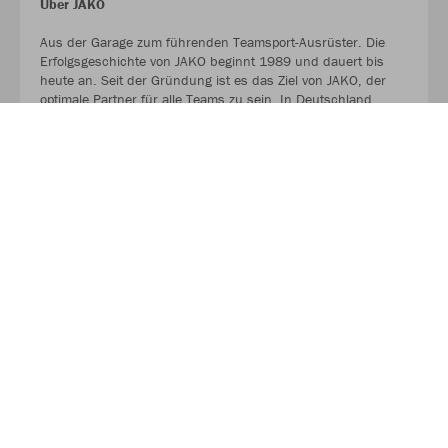
Über JAKO
Aus der Garage zum führenden Teamsport-Ausrüster. Die
Erfolgsgeschichte von JAKO beginnt 1989 und dauert bis
heute an. Seit der Gründung ist es das Ziel von JAKO, der
optimale Partner für alle Teams zu sein. In Deutschland,
weltweit und von der Kreisklasse bis in die Champions
League. WE ARE TEAM!
MEHR LESEN