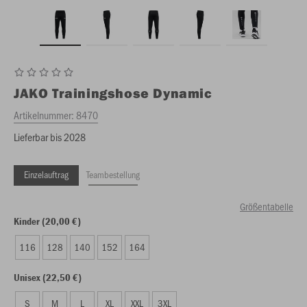
JAKO
Trainingshose Dynamic
Artikelnummer:
8470
Lieferbar bis 2028
Einzelauftrag
Teambestellung
Größentabelle
Kinder (20,00 €)
116
128
140
152
164
Unisex (22,50 €)
S
M
L
XL
XXL
3XL